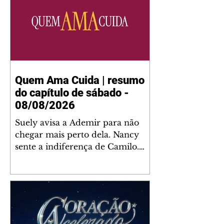
Quem Ama Cuida | resumo
do capítulo de sábado -
08/08/2026
Suely avisa a Ademir para não
chegar mais perto dela. Nancy
sente a indiferença de Camilo.
Tiago diz a Ingrid que ela não
tem competência para presidir a
joalheria. André conta a Pedro
que a associação de advogados
expulsou Ademir. Laurentino
contrata Adriana para servir no