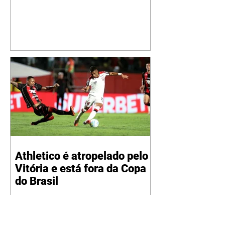
jatinho recém-adquirido e
mostrou que decidiu personalizar
o espaço com uma ilustração que
reúne Virginia Fonseca e os três
filhos que eles tiveram juntos:
Maria Alice, Maria Flor e José
Leonardo. Na imagem, aparecem
os apelidos dos integrantes da
família, entre eles "Papai",
"Mamãe",
Athletico é atropelado pelo
Vitória e está fora da Copa
do Brasil
06/08/2026 Furacão não segurou
a vantagem, foi goleado por 4x0
Divulgação O Athletico encerrou