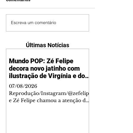
Escreva um comentário
Últimas Notícias
Mundo POP: Zé Felipe
decora novo jatinho com
ilustração de Virgínia e dos
filhos
07/08/2026
Reprodução/Instagram/@zefelip
e Zé Felipe chamou a atenção dos
seguidores ao revelar um detalhe
especial de sua nova aeronave. O
cantor compartilhou nesta
quinta-feira, 6, registros do