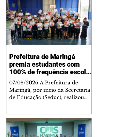
Prefeitura de Maringá
premia estudantes com
100% de frequência escolar
e reforça campanha de
07/08/2026 A Prefeitura de
presença na escola
Maringá, por meio da Secretaria
de Educação (Seduc), realizou
nesta sexta-feira, 7, uma ação
especial de conscientização sobre
a importância da frequência
escolar na Escola Municipal
Silvino Fernandes Dias. Durante o