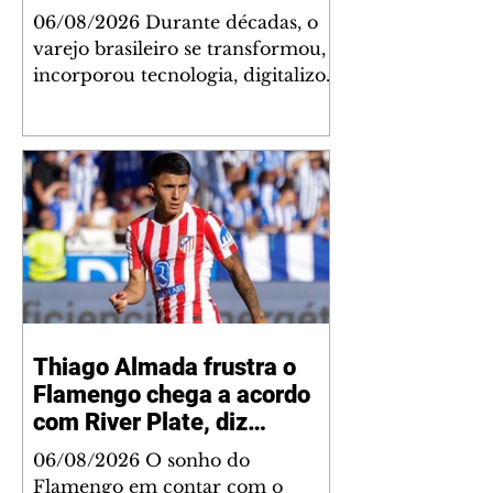
06/08/2026 Durante décadas, o
varejo brasileiro se transformou,
incorporou tecnologia, digitalizou
operações e reinventou a
experiência de compra. Mas uma
lacuna permaneceu praticamente
inalterada: a formação de
profissionais preparada para
acompanhar essa evolução. Foi
para enfrentar esse desafio que a
Faculdade do Comércio de São
Paulo (FAC-SP) e o Instituto para
Desenvolvimento do Varejo (IDV)
Thiago Almada frustra o
firmaram uma parceria destinada
Flamengo chega a acordo
a ampliar o acesso de empresas e
colaboradores a
com River Plate, diz
jornalista
06/08/2026 O sonho do
Flamengo em contar com o