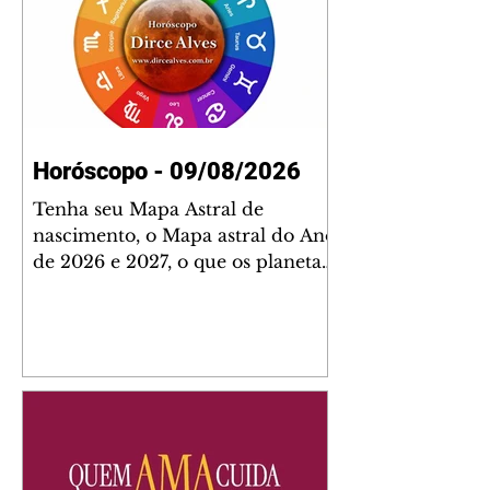
Horóscopo - 09/08/2026
Tenha seu Mapa Astral de
nascimento, o Mapa astral do Ano
de 2026 e 2027, o que os planetas
indicam para o seu: Trabalho,
Amor, Dinheiro, Saúde e Família.
Estudo com 35 páginas. Adquira
já através da nossa loja virtual ou
na loja física: rua Emiliano
Perneta 30 – loja 21 – galeria
Cezar Franco – centro –
Curitiba. Você pode pedir