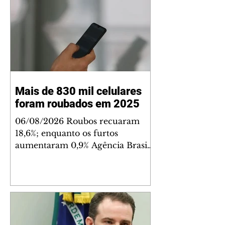
Mais de 830 mil celulares
foram roubados em 2025
06/08/2026 Roubos recuaram
18,6%; enquanto os furtos
aumentaram 0,9% Agência Brasil
O Brasil registrou 830.890 roubos
ou furtos de celulares em 2025 –
9% menos que as 909.753
subtrações de aparelhos
registradas em 2024. De acordo
com o 20° Anuário Brasileiro de