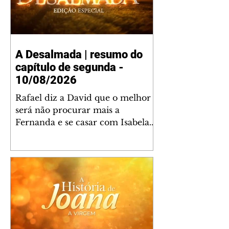
A Desalmada | resumo do
capítulo de segunda -
10/08/2026
Rafael diz a David que o melhor
será não procurar mais a
Fernanda e se casar com Isabela.
Júlia diz a Otávio que sua esposa
desconfia que ele tem uma
amante. Diante do túmulo de
Santiago, Fernanda diz que quer
justiça para ele mas, ao mesmo
tempo, se apaixonou por Rafael.
Martina critica David por ainda
não conhecer Clara e Sandra.