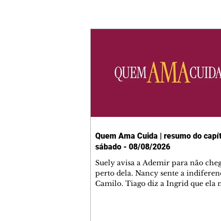
Quem Ama Cuida | resumo do capít
sábado - 08/08/2026
Suely avisa a Ademir para não che
perto dela. Nancy sente a indiferen
Camilo. Tiago diz a Ingrid que ela
competência para presidir a joalher
André conta a Pedro que a associaç
advogados expulsou Ademir. Laure