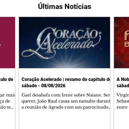
Últimas Notícias
ulo de
Coração Acelerado | resumo do capítulo de
A Nob
sábado - 08/08/2026
sábad
gar mais
Gael desabafa com Irene sobre Naiane. Sem
Virgí
ça de
querer, João Raul causa um tumulto durante
Sebas
 não tem
a reunião de Agrado com um patrocinador.
entre
ia.
Zilá orienta Osmar a seguir Cinara, que
que B
ão de
percebe a movimentação e alerta Ronei.
nega 
ntino
Palhares confronta Cinara sobre a
Tonho