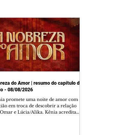
reza do Amor | resumo do capítulo de
o - 08/08/2026
nia promete uma noite de amor com
tião em troca de descobrir a relação
 Omar e Lúcia/Alika. Kênia acredita
inta esteja mesmo ao lado de Jendal, e
o convite para jantar com os dois.
 desabafa com Casemiro e conta que