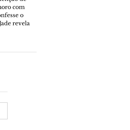
moro com 
nfesse o 
Jade revela 