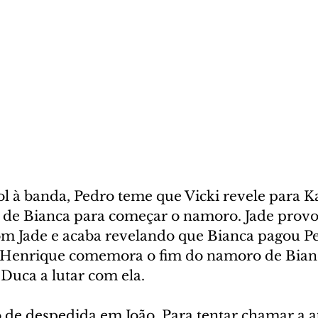
l à banda, Pedro teme que Vicki revele para Ka
 de Bianca para começar o namoro. Jade provo
om Jade e acaba revelando que Bianca pagou P
 Henrique comemora o fim do namoro de Bianc
Duca a lutar com ela.
o de despedida em João. Para tentar chamar a a