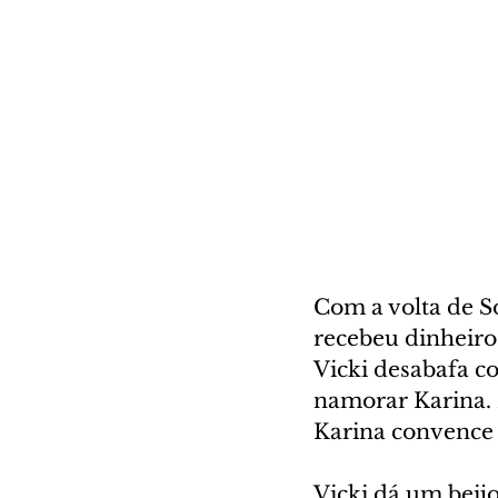
Com a volta de So
recebeu dinheiro
Vicki desabafa c
namorar Karina.
Karina convence 
Vicki dá um beij