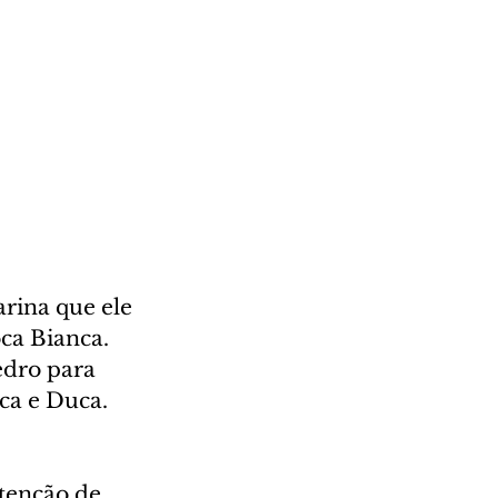
rina que ele 
ca Bianca. 
edro para 
a e Duca. 
tenção de 