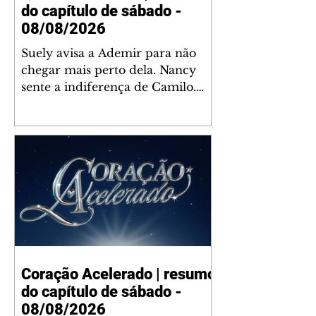
do capítulo de sábado -
08/08/2026
Suely avisa a Ademir para não
chegar mais perto dela. Nancy
sente a indiferença de Camilo.
Tiago diz a Ingrid que ela não
tem competência para presidir a
joalheria. André conta a Pedro
que a associação de advogados
expulsou Ademir. Laurentino
contrata Adriana para servir no
restaurante. Adriana vê Pedro e
Bruna no restaurante. Bruna
provoca Adriana. Dora pede
ajuda a André para marcar um
Coração Acelerado | resumo
encontro com Suely. Adriana diz
do capítulo de sábado -
a Lyris que está feliz trabalhando
no restaurante de Nanc
08/08/2026