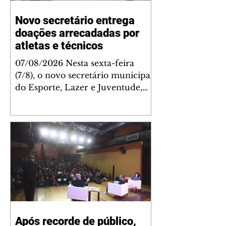
Novo secretário entrega
doações arrecadadas por
atletas e técnicos
07/08/2026 Nesta sexta-feira
(7/8), o novo secretário municipal
do Esporte, Lazer e Juventude,
José Antônio de Melo Filho, fez a
entrega de 5.873 fraldas
geriátricas arrecadadas durante a
Campanha de Atenção à Pessoa
Idosa à Fundação de Ação Social
(FAS). A doação é uma
contrapartida social de atletas,
paratletas, técnicos e instituições
contemplados pela Lei Municipal
de Incentivo ao Esporte. As
Após recorde de público,
fraldas serão destinadas às