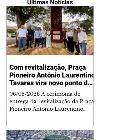
Últimas Notícias
Com revitalização, Praça
Pioneiro Antônio Laurentino
Tavares vira novo ponto de
encontro para famílias e
06/08/2026 A cerimônia de
moradores do Jardim
entrega da revitalização da Praça
Liberdade
Pioneiro Antônio Laurentino
Tavares, localizada no
cruzamento da Avenida dos
Palmares com as ruas Laudelino
Pedro da Silva e Dr. Chrisóstomo