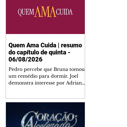
Quem Ama Cuida | resumo
do capítulo de quinta -
06/08/2026
Pedro percebe que Bruna tomou
um remédio para dormir. Joel
demonstra interesse por Adriana.
Fernando elogia Mau Mau. Bia
não gosta quando Brigitte e
Rafael se sentam à mesa com ela
e César, atrapalhando o jantar
romântico do casal. Bruna se
aproveita da preocupação de