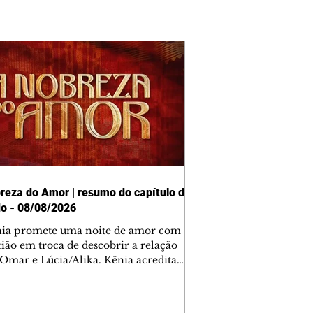
reza do Amor | resumo do capítulo de
o - 08/08/2026
nia promete uma noite de amor com
tião em troca de descobrir a relação
 Omar e Lúcia/Alika. Kênia acredita
inta esteja mesmo ao lado de Jendal, e
o convite para jantar com os dois.
 desabafa com Casemiro e conta que