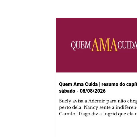
Quem Ama Cuida | resumo do capít
sábado - 08/08/2026
Suely avisa a Ademir para não che
perto dela. Nancy sente a indiferen
Camilo. Tiago diz a Ingrid que ela
competência para presidir a joalher
André conta a Pedro que a associaç
advogados expulsou Ademir. Laure