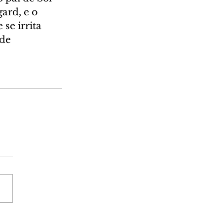
ard, e o 
se irrita 
de 