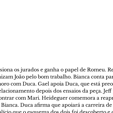
iona os jurados e ganha o papel de Romeu. Re
zam João pelo bom trabalho. Bianca conta pa
moro com Duca. Gael apoia Duca, que está pre
elacionamento depois dos ensaios da peça. Jeff 
contrar com Mari. Heideguer comemora a reap
Bianca. Duca afirma que apoiará a carreira de 
lício que o esquema dos dois foi descoberto e o