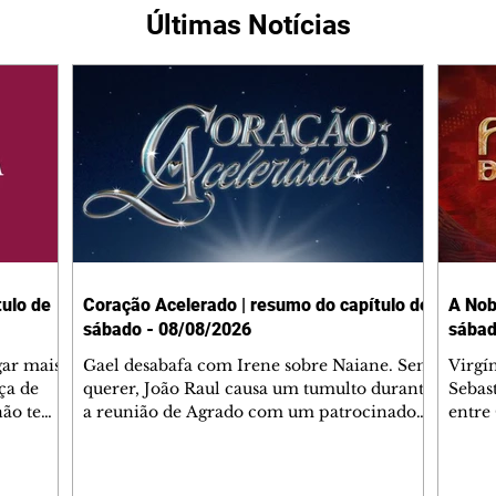
Últimas Notícias
ulo de
Coração Acelerado | resumo do capítulo de
A Nob
sábado - 08/08/2026
sábad
gar mais
Gael desabafa com Irene sobre Naiane. Sem
Virgí
ça de
querer, João Raul causa um tumulto durante
Sebas
 não tem
a reunião de Agrado com um patrocinador.
entre
ia.
Zilá orienta Osmar a seguir Cinara, que
que B
ão de
percebe a movimentação e alerta Ronei.
nega 
ntino
Palhares confronta Cinara sobre a
Tonho