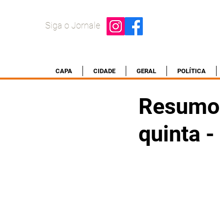
Siga o Jornale
CAPA
CIDADE
GERAL
POLÍTICA
Resumo 
quinta 