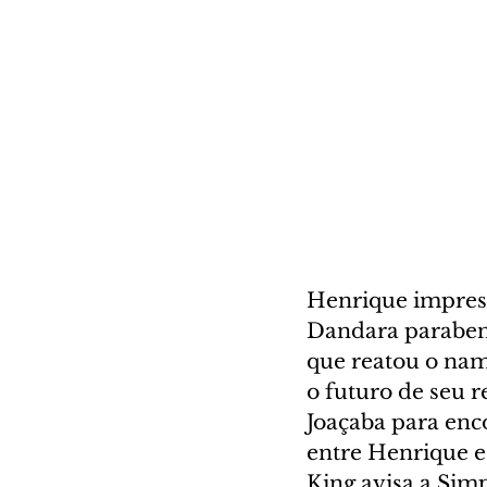
Henrique impress
Dandara parabeni
que reatou o na
o futuro de seu r
Joaçaba para en
entre Henrique e 
King avisa a Simp