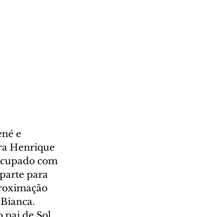
né e 
ra Henrique 
ocupado com 
parte para 
roximação 
Bianca. 
 pai de Sol 