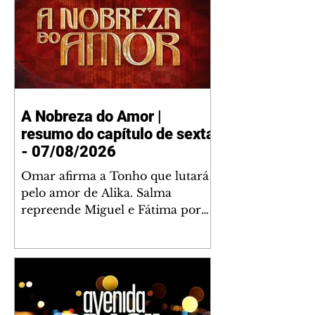
A Nobreza do Amor |
resumo do capítulo de sexta
- 07/08/2026
Omar afirma a Tonho que lutará
pelo amor de Alika. Salma
repreende Miguel e Fátima por
terem sido rudes com Omar.
Maria Helena aconselha Manoel
sobre seu namoro com Ana
Maria. Pressionado, Bakari revela
a Jendal que Chinua esteve em
terras inimigas. Omar pede que