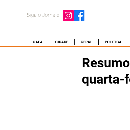
Siga o Jornale
CAPA
CIDADE
GERAL
POLÍTICA
Resumo 
quarta-f