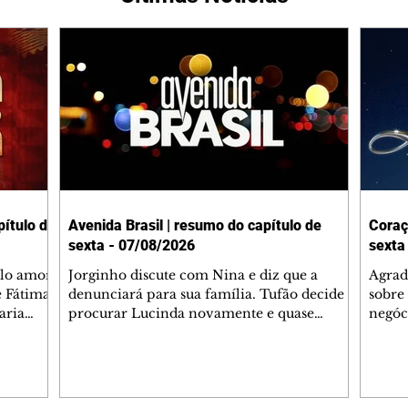
ítulo de
Avenida Brasil | resumo do capítulo de
Coraç
sexta - 07/08/2026
sexta
elo amor
Jorginho discute com Nina e diz que a
Agrad
e Fátima
denunciará para sua família. Tufão decide
sobre 
aria
procurar Lucinda novamente e quase
negóc
u
encontra Nina no lixão. Débora se
Janet
do,
preocupa com Jorginho. Monalisa pede que
Verôn
esteve
Olenka não a deixe sozinha. Tufão
inform
 Alika o
encontra Jorginho e o leva para casa. Max é
procu