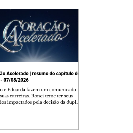
ão Acelerado | resumo do capítulo de
 - 07/08/2026
o e Eduarda fazem um comunicado
suas carreiras. Ronei teme ter seus
ios impactados pela decisão da dupla.
e decide prestar queixa contra
ica. Gael descobre que Naiane passou
ações sigilosas para Talita. Ronei
ra Verônica novamente e descobre