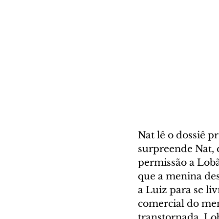
Nat lê o dossiê 
surpreende Nat, q
permissão a Lobã
que a menina des
a Luiz para se li
comercial do men
transtornada. Lo