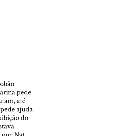
Lobão 
Karina pede 
tam, até 
 pede ajuda 
xibição do 
stava 
 que Nat 