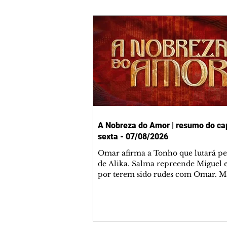
A Nobreza do Amor | resumo do cap
sexta - 07/08/2026
Omar afirma a Tonho que lutará p
de Alika. Salma repreende Miguel 
por terem sido rudes com Omar. M
Helena aconselha Manoel sobre se
namoro com Ana Maria. Pressiona
Bakari revela a Jendal que Chinua 
em terras inimigas. Omar pede que