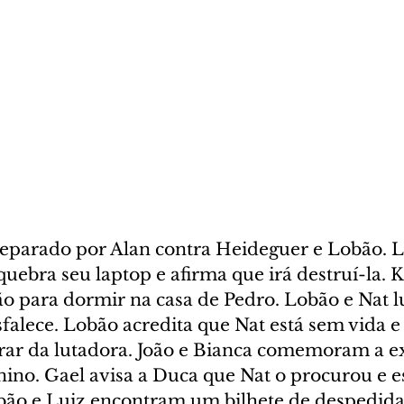
preparado por Alan contra Heideguer e Lobão. 
uebra seu laptop e afirma que irá destruí-la. 
o para dormir na casa de Pedro. Lobão e Nat lu
falece. Lobão acredita que Nat está sem vida e
vrar da lutadora. João e Bianca comemoram a e
ino. Gael avisa a Duca que Nat o procurou e e
bão e Luiz encontram um bilhete de despedida