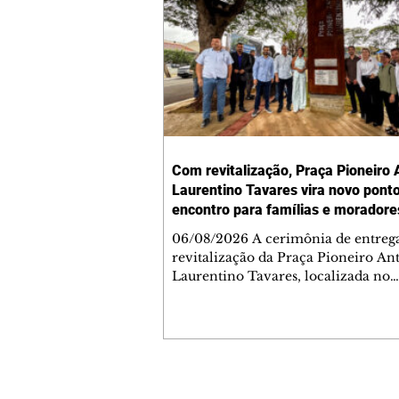
Com revitalização, Praça Pioneiro 
Laurentino Tavares vira novo pont
encontro para famílias e moradore
Jardim Liberdade
06/08/2026 A cerimônia de entreg
revitalização da Praça Pioneiro An
Laurentino Tavares, localizada no
cruzamento da Avenida dos Palma
as ruas Laudelino Pedro da Silva e 
Chrisóstomo Capinan, no Jardim
Liberdade, ocorreu nesta quinta-fei
espaço recebeu melhorias que amp
opções de lazer e convivência da
Contato comercial