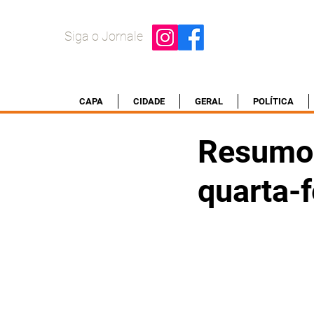
Siga o Jornale
CAPA
CIDADE
GERAL
POLÍTICA
Resumo 
quarta-f