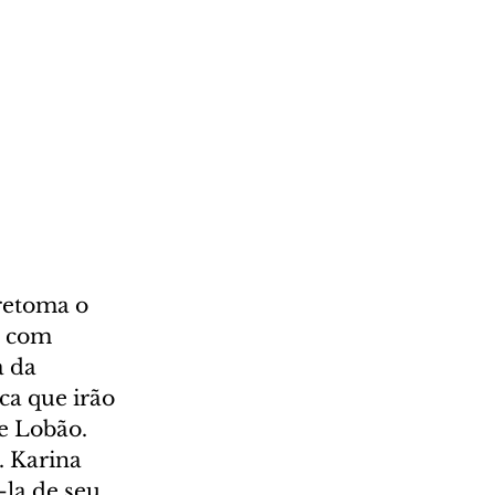
retoma o 
r com 
 da 
ca que irão 
e Lobão. 
 Karina 
la de seu 