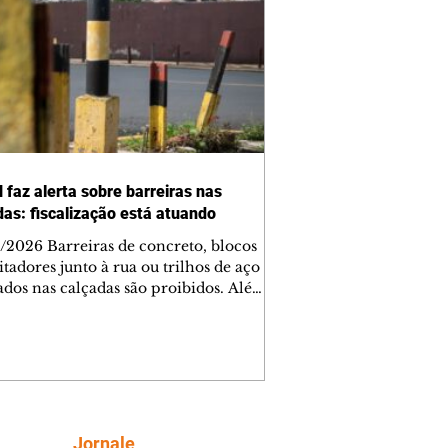
 faz alerta sobre barreiras nas
das: fiscalização está atuando
/2026 Barreiras de concreto, blocos
tadores junto à rua ou trilhos de aço
lados nas calçadas são proibidos. Além
rem obstáculos para a livre circulação
destres, essas estruturas podem causar
rar acidentes de trânsito — e os
ietários dos imóveis podem ser
sabilizados. O alerta é do Instituto de
isa e Planejamento de Ponta Grossa
), que está intensificando a
Siga
Jornale