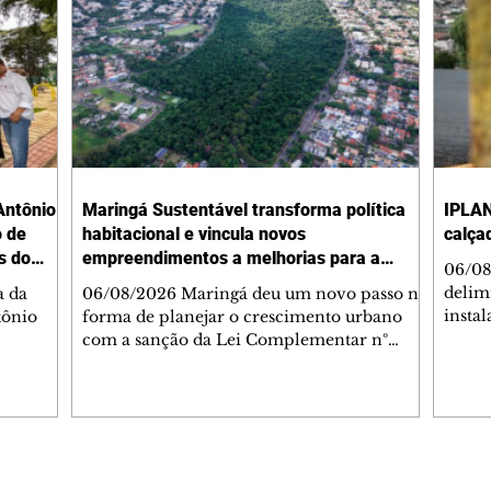
Antônio
Maringá Sustentável transforma política
IPLAN
o de
habitacional e vincula novos
calça
s do
empreendimentos a melhorias para a
06/08
cidade
delimi
a da
06/08/2026 Maringá deu um novo passo na
insta
tônio
forma de planejar o crescimento urbano
de se
com a sanção da Lei Complementar nº
de pe
res com
1.544, que institui o Programa Maringá
ou pio
Dr.
Sustentável. A nova legislação estabelece
propr
regras para a criação de Zonas Especiais de
respon
ra, 6. O
Interesse Social (Zeis) e cria um modelo
Pesqu
liam as
que une produção de moradias, ocupação
(IPLAN
inteligente do território e melhorias que
Editorias
Editais Certificados