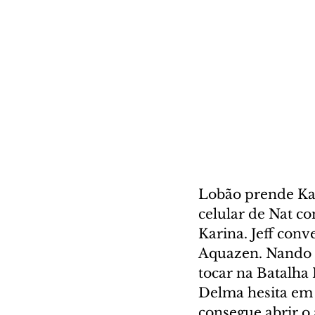
Lobão prende Kar
celular de Nat c
Karina. Jeff conv
Aquazen. Nando a
tocar na Batalha 
Delma hesita em 
consegue abrir o