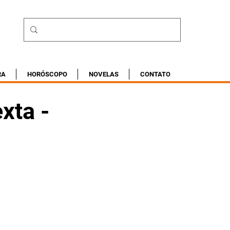
RA
HORÓSCOPO
NOVELAS
CONTATO
xta -