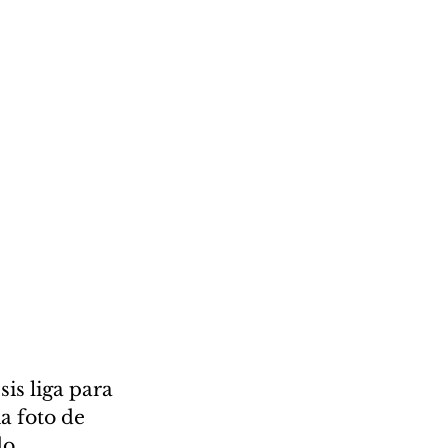
is liga para 
 foto de 
do 