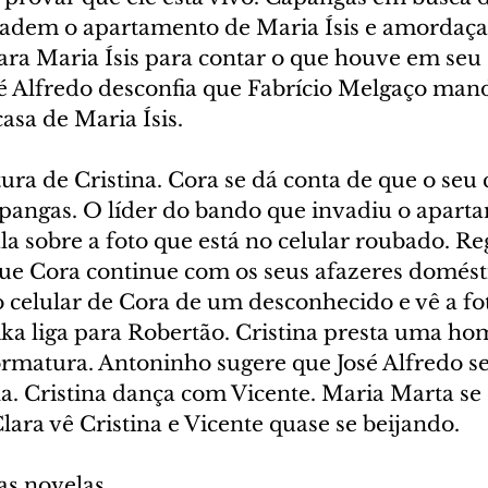
dem o apartamento de Maria Ísis e amordaçam
para Maria Ísis para contar o que houve em seu 
é Alfredo desconfia que Fabrício Melgaço man
asa de Maria Ísis.
a de Cristina. Cora se dá conta de que o seu c
pangas. O líder do bando que invadiu o aparta
ala sobre a foto que está no celular roubado. Re
e Cora continue com os seus afazeres domésti
o celular de Cora de um desconhecido e vê a fo
a liga para Robertão. Cristina presta uma h
ormatura. Antoninho sugere que José Alfredo s
la. Cristina dança com Vicente. Maria Marta se
ara vê Cristina e Vicente quase se beijando.
as novelas