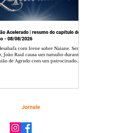
ão Acelerado | resumo do capítulo de
o - 08/08/2026
desabafa com Irene sobre Naiane. Sem
r, João Raul causa um tumulto durante
nião de Agrado com um patrocinador.
orienta Osmar a seguir Cinara, que
be a movimentação e alerta Ronei.
res confronta Cinara sobre a
imação com Ronei. Eduarda pensa
dir a Valéria para ficar com Sol. Gael
e terminar com Naiane. João Raul
ta para Agrado que não está
Siga
Jornale
guindo conviver com seu sucesso, e
na o relacionamento dos dois.