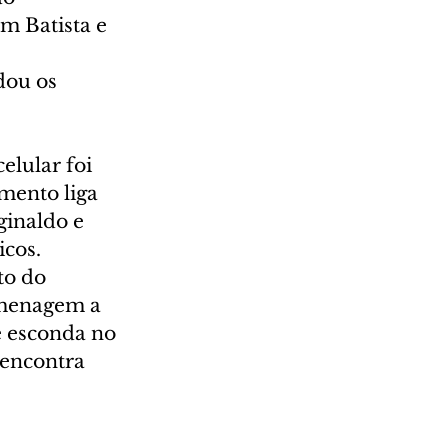
 Batista e 
dou os 
elular foi 
mento liga 
ginaldo e 
cos. 
to do 
omenagem a 
e esconda no 
 encontra 