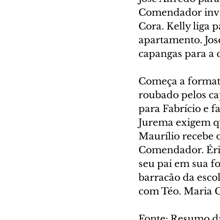
Comendador inva
Cora. Kelly liga 
apartamento. Jos
capangas para a c
Começa a formatur
roubado pelos ca
para Fabrício e f
Jurema exigem qu
Maurílio recebe 
Comendador. Érik
seu pai em sua f
barracão da esco
com Téo. Maria Cl
Fonte: Resumo d