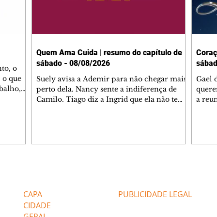
Quem Ama Cuida | resumo do capítulo de
Coraç
sábado - 08/08/2026
sábad
to, o
 o que
Suely avisa a Ademir para não chegar mais
Gael 
balho,
perto dela. Nancy sente a indiferença de
quere
studo
Camilo. Tiago diz a Ingrid que ela não tem
a reu
da nossa
competência para presidir a joalheria.
Zilá 
miliano
André conta a Pedro que a associação de
perce
r Franco
advogados expulsou Ademir. Laurentino
Palha
ir
contrata Adriana para servir no
aprox
 e
restaurante. Adriana vê Pedro e Bruna no
em pe
-0645.
restaurante. Bruna provoca Adriana. Dora
decid
através
pede ajuda a André para marcar um
inven
Editorias
Editais Certificados
encontro com Suely. Adriana diz a Lyris
conse
que está feliz trabalhando no restaurante de
termi
CAPA
PUBLICIDADE LEGAL
Nanc
CIDADE
GERAL