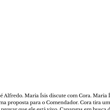
é Alfredo. Maria Ísis discute com Cora. Maria Ís
uma proposta para o Comendador. Cora tira uma
 provar que ele está vivo. Capangas em busca 