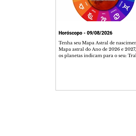
Horóscopo - 09/08/2026
Tenha seu Mapa Astral de nascimen
Mapa astral do Ano de 2026 e 2027,
os planetas indicam para o seu: Tra
Amor, Dinheiro, Saúde e Família. E
com 35 páginas. Adquira já através 
loja virtual ou na loja física: rua E
Perneta 30 – loja 21 – galeria Ceza
– centro – Curitiba. Você pode ped
também através do nosso Whatsapp
receber seu livro virtual: (41) 99719
Escute o programa Bom Dia Astral 
Contato comercial
da Rádio Cultura AM 930 e t
mmjornale@gmail.com
Telefone: (41) 99978-9956