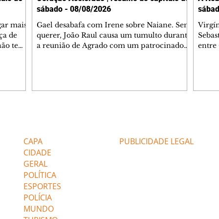
sábado - 08/08/2026
sábad
gar mais
Gael desabafa com Irene sobre Naiane. Sem
Virgí
ça de
querer, João Raul causa um tumulto durante
Sebas
 não tem
a reunião de Agrado com um patrocinador.
entre
ia.
Zilá orienta Osmar a seguir Cinara, que
que B
ão de
percebe a movimentação e alerta Ronei.
nega 
ntino
Palhares confronta Cinara sobre a
Tonho
aproximação com Ronei. Eduarda pensa
a fam
una no
em pedir a Valéria para ficar com Sol. Gael
com O
a. Dora
decide terminar com Naiane. João Raul
e é d
m
inventa para Agrado que não está
comen
Editorias
Editais Certificados
Lyris
conseguindo conviver com seu sucesso, e
tungs
urante de
termina o relacionamento dos dois.
Dióge
CAPA
PUBLICIDADE LEGAL
CIDADE
GERAL
POLÍTICA
ESPORTES
POLÍCIA
MUNDO