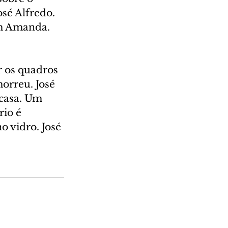
sé Alfredo. 
m Amanda. 
r os quadros 
orreu. José 
casa. Um 
io é 
o vidro. José 