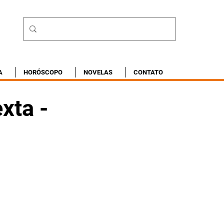
A
HORÓSCOPO
NOVELAS
CONTATO
xta -