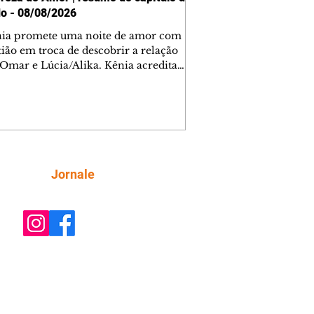
o - 08/08/2026
nia promete uma noite de amor com
tião em troca de descobrir a relação
 Omar e Lúcia/Alika. Kênia acredita
inta esteja mesmo ao lado de Jendal, e
o convite para jantar com os dois.
 desabafa com Casemiro e conta que
ília de Lúcia/Alika tem uma dívida
mar. Ana Maria vai à casa de Manoel
estratada por Fortunato. José e Omar
tam sobre a possível jazida de
Siga
Jornale
tênio na região. Virgínia provoca
nes na frente de Marta. Binta s