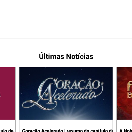
Últimas Notícias
ulo de
Coração Acelerado | resumo do capítulo de
A Nob