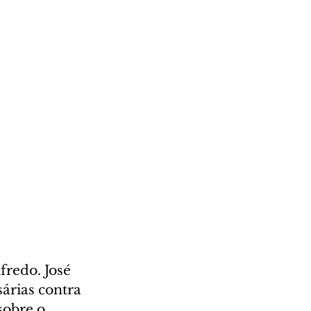
fredo. José 
árias contra 
obre o 