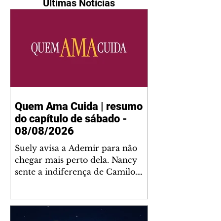
Últimas Notícias
Quem Ama Cuida | resumo
do capítulo de sábado -
08/08/2026
Suely avisa a Ademir para não
chegar mais perto dela. Nancy
sente a indiferença de Camilo.
Tiago diz a Ingrid que ela não
tem competência para presidir a
joalheria. André conta a Pedro
que a associação de advogados