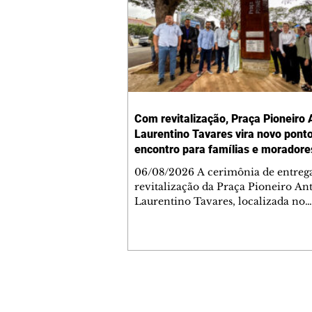
Com revitalização, Praça Pioneiro 
Laurentino Tavares vira novo pont
encontro para famílias e moradore
Jardim Liberdade
06/08/2026 A cerimônia de entreg
revitalização da Praça Pioneiro An
Laurentino Tavares, localizada no
cruzamento da Avenida dos Palma
as ruas Laudelino Pedro da Silva e 
Chrisóstomo Capinan, no Jardim
Liberdade, ocorreu nesta quinta-fei
espaço recebeu melhorias que amp
opções de lazer e convivência da
Contato comercial
comunidade, tornando a praça mai
mmjornale@gmail.com