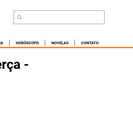
RA
HORÓSCOPO
NOVELAS
CONTATO
rça -