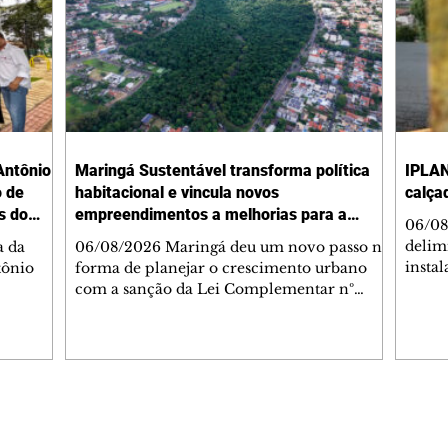
Antônio
Maringá Sustentável transforma política
IPLAN
o de
habitacional e vincula novos
calça
s do
empreendimentos a melhorias para a
06/08
cidade
delimi
a da
06/08/2026 Maringá deu um novo passo na
insta
tônio
forma de planejar o crescimento urbano
de se
com a sanção da Lei Complementar nº
de pe
res com
1.544, que institui o Programa Maringá
ou pio
Dr.
Sustentável. A nova legislação estabelece
propr
regras para a criação de Zonas Especiais de
respon
ra, 6. O
Interesse Social (Zeis) e cria um modelo
Pesqu
liam as
que une produção de moradias, ocupação
(IPLAN
inteligente do território e melhorias que
Editorias
Editais Certificados
fiscal
s
beneficiam toda a população. O principal