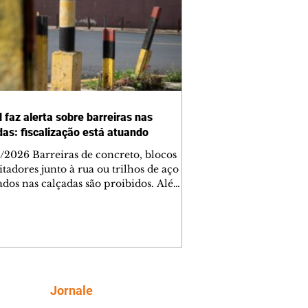
 faz alerta sobre barreiras nas
das: fiscalização está atuando
/2026 Barreiras de concreto, blocos
tadores junto à rua ou trilhos de aço
lados nas calçadas são proibidos. Além
rem obstáculos para a livre circulação
destres, essas estruturas podem causar
rar acidentes de trânsito — e os
ietários dos imóveis podem ser
sabilizados. O alerta é do Instituto de
isa e Planejamento de Ponta Grossa
), que está intensificando a
Siga
Jornale
ização sobre as calçadas, o que inclui