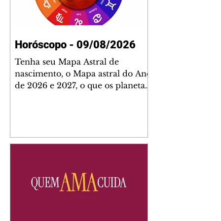
Horóscopo - 09/08/2026
Tenha seu Mapa Astral de
nascimento, o Mapa astral do Ano
de 2026 e 2027, o que os planetas
indicam para o seu: Trabalho,
Amor, Dinheiro, Saúde e Família.
Estudo com 35 páginas. Adquira
já através da nossa loja virtual ou
na loja física: rua Emiliano
Perneta 30 – loja 21 – galeria
Cezar Franco – centro –
Curitiba. Você pode pedir
também através do nosso
Whatsapp e receber seu livro
virtual: (41) 99719-0645. Escute o