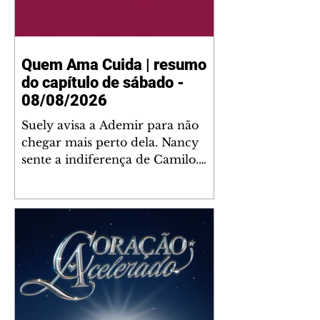
Quem Ama Cuida | resumo
do capítulo de sábado -
08/08/2026
Suely avisa a Ademir para não
chegar mais perto dela. Nancy
sente a indiferença de Camilo.
Tiago diz a Ingrid que ela não
tem competência para presidir a
joalheria. André conta a Pedro
que a associação de advogados
expulsou Ademir. Laurentino
contrata Adriana para servir no
restaurante. Adriana vê Pedro e
Bruna no restaurante. Bruna
provoca Adriana. Dora pede