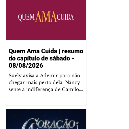
Quem Ama Cuida | resumo
do capítulo de sábado -
08/08/2026
Suely avisa a Ademir para não
chegar mais perto dela. Nancy
sente a indiferença de Camilo.
Tiago diz a Ingrid que ela não
tem competência para presidir a
joalheria. André conta a Pedro
que a associação de advogados
expulsou Ademir. Laurentino