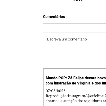
Comentários
Escreva um comentário
Mundo POP: Zé Felipe decora novo 
com ilustração de Virgínia e dos fi
07/08/2026
Reprodução/Instagram/@zefelipe Z
chamou a atenção dos seguidores ao
um detalhe especial de sua nova ae