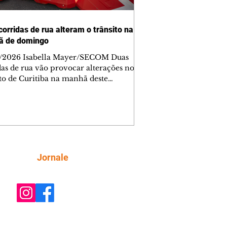
corridas de rua alteram o trânsito na
ã de domingo
/2026 Isabella Mayer/SECOM Duas
das de rua vão provocar alterações no
ito de Curitiba na manhã deste
go (9/8). As mudanças começam às
e afetam principalmente as regiões do
m das Américas e do Água Verde.
es de trânsito e monitores farão o
anhamento das provas. A orientação
a que os motoristas programem os
camentos com antecedência,
Siga
Jornale
tem a sinalização provisória e as
ações dos agentes de trânsito,
ando rotas al