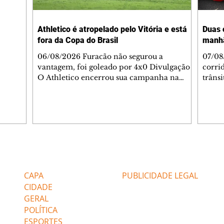
-feira,
rido e
Athletico é atropelado pelo Vitória e está
Duas 
o espaço
fora da Copa do Brasil
manh
inia
veram
06/08/2026 Furacão não segurou a
07/08
sé
vantagem, foi goleado por 4x0 Divulgação
corri
s
O Athletico encerrou sua campanha na
trâns
 entre
Copa do Brasil nesta quinta-feira (6), em
domin
uma noite infeliz em Salvador (BA). O time
5h30 
paranaense foi superado por 4×0 pelo
Jardi
Vitória, no Barradão, e viu derreter a
Agent
vantagem de dois gols que levou da Arena
acomp
da Baixada. A equipe baiana marcou dois
é par
gols em cada tempo. Renê e Erick
deslo
Editorias
Editais Certificados
balançaram a rede no primeiro. Renê e
respei
Marinho fecharam a conta no segundo.
orient
CAPA
PUBLICIDADE LEGAL
Superado por 4×
utiliz
CIDADE
GERAL
POLÍTICA
ESPORTES