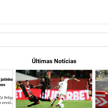
Últimas Notícias
jatinho
lhos
é Felipe
 revelar
ronave.