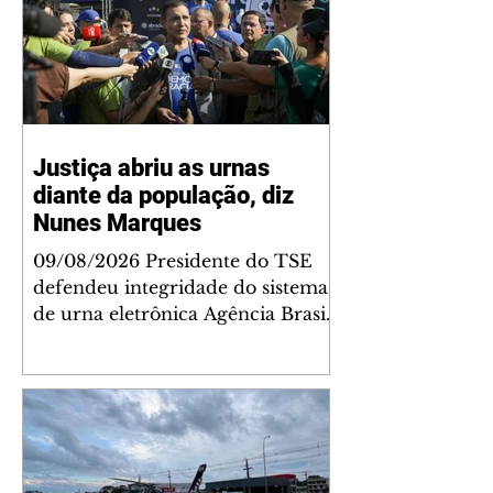
Justiça abriu as urnas
diante da população, diz
Nunes Marques
09/08/2026 Presidente do TSE
defendeu integridade do sistema
de urna eletrônica Agência Brasil
O presidente do Tribunal
Superior Eleitoral (TSE), Kassio
Nunes Marques, voltou a
defender a confiabilidade do
sistema eletrônico de votação do
Brasil e destacou as iniciativas da