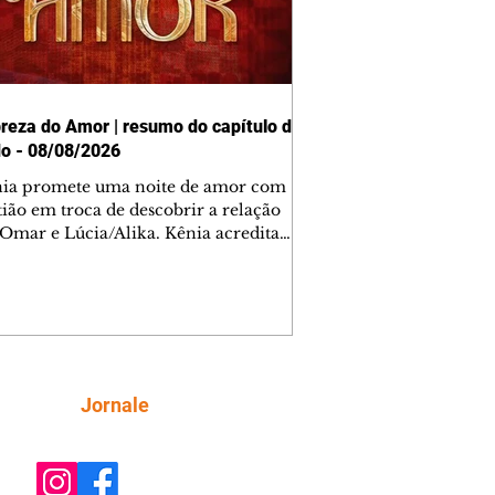
reza do Amor | resumo do capítulo de
o - 08/08/2026
nia promete uma noite de amor com
tião em troca de descobrir a relação
 Omar e Lúcia/Alika. Kênia acredita
inta esteja mesmo ao lado de Jendal, e
o convite para jantar com os dois.
 desabafa com Casemiro e conta que
ília de Lúcia/Alika tem uma dívida
mar. Ana Maria vai à casa de Manoel
estratada por Fortunato. José e Omar
tam sobre a possível jazida de
Siga
Jornale
tênio na região. Virgínia provoca
nes na frente de Marta. Binta s