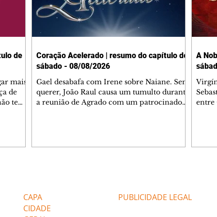
ulo de
Coração Acelerado | resumo do capítulo de
A Nob
sábado - 08/08/2026
sábad
gar mais
Gael desabafa com Irene sobre Naiane. Sem
Virgí
ça de
querer, João Raul causa um tumulto durante
Sebas
 não tem
a reunião de Agrado com um patrocinador.
entre
ia.
Zilá orienta Osmar a seguir Cinara, que
que B
ão de
percebe a movimentação e alerta Ronei.
nega 
ntino
Palhares confronta Cinara sobre a
Tonho
aproximação com Ronei. Eduarda pensa
a fam
una no
em pedir a Valéria para ficar com Sol. Gael
com O
a. Dora
decide terminar com Naiane. João Raul
e é d
m
inventa para Agrado que não está
comen
Editorias
Editais Certificados
Lyris
conseguindo conviver com seu sucesso, e
tungs
urante de
termina o relacionamento dos dois.
Dióge
CAPA
PUBLICIDADE LEGAL
CIDADE