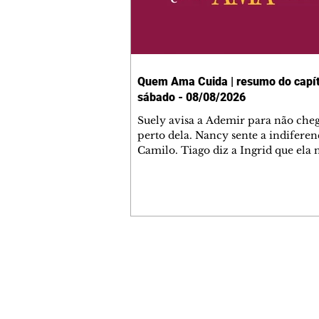
Quem Ama Cuida | resumo do capít
sábado - 08/08/2026
Suely avisa a Ademir para não che
perto dela. Nancy sente a indiferen
Camilo. Tiago diz a Ingrid que ela
competência para presidir a joalher
André conta a Pedro que a associaç
advogados expulsou Ademir. Laure
contrata Adriana para servir no
restaurante. Adriana vê Pedro e Br
restaurante. Bruna provoca Adrian
pede ajuda a André para marcar u
Contato comercial
encontro com Suely. Adriana diz a 
mmjornale@gmail.com
que está feliz trabalhando no resta
Telefone: (41) 99978-9956
Nanc