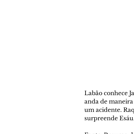
Labão conhece Jac
anda de maneira m
um acidente. Raq
surpreende Esáu