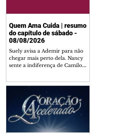
Quem Ama Cuida | resumo
do capítulo de sábado -
08/08/2026
Suely avisa a Ademir para não
chegar mais perto dela. Nancy
sente a indiferença de Camilo.
Tiago diz a Ingrid que ela não
tem competência para presidir a
joalheria. André conta a Pedro
que a associação de advogados
expulsou Ademir. Laurentino
contrata Adriana para servir no
restaurante. Adriana vê Pedro e
Bruna no restaurante. Bruna
provoca Adriana. Dora pede