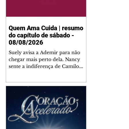
Quem Ama Cuida | resumo
do capítulo de sábado -
08/08/2026
Suely avisa a Ademir para não
chegar mais perto dela. Nancy
sente a indiferença de Camilo.
Tiago diz a Ingrid que ela não
tem competência para presidir a
joalheria. André conta a Pedro
que a associação de advogados
expulsou Ademir. Laurentino
contrata Adriana para servir no
restaurante. Adriana vê Pedro e
Bruna no restaurante. Bruna
provoca Adriana. Dora pede