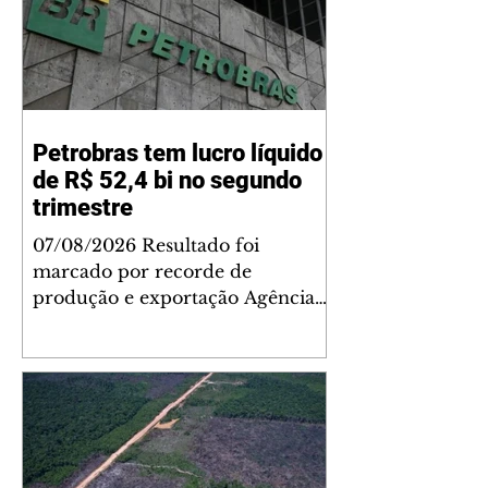
Petrobras tem lucro líquido
de R$ 52,4 bi no segundo
trimestre
07/08/2026 Resultado foi
marcado por recorde de
produção e exportação Agência
Brasil A Petrobras teve lucro
líquido de R$ 52,4 bilhões (US$
10,4 bilhões) no segundo trimestre
de 2026, 97% a mais em
comparação ao mesmo período
de 2025. Esse é um dos maiores
resultados trimestrais da série