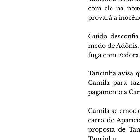
com ele na noite
provará a inocênc
Guido desconfia
medo de Adônis.
fuga com Fedora.
Tancinha avisa q
Camila para faz
pagamento a Carme
Camila se emoci
carro de Aparíci
proposta de Tam
Tancinha.