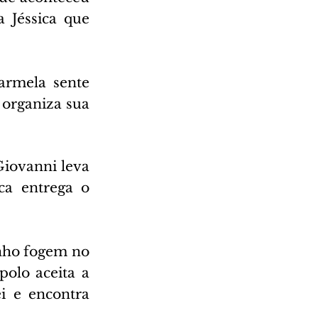
 Jéssica que 
armela sente 
organiza sua 
iovanni leva 
ca entrega o 
nho fogem no 
olo aceita a 
i e encontra 