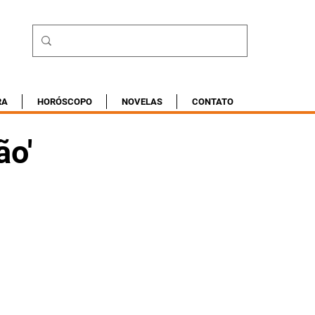
RA
HORÓSCOPO
NOVELAS
CONTATO
ão'