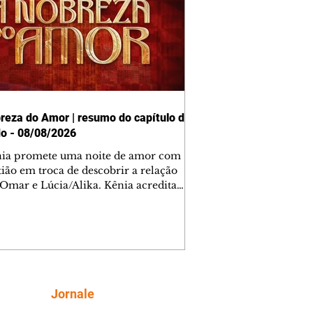
reza do Amor | resumo do capítulo de
o - 08/08/2026
nia promete uma noite de amor com
tião em troca de descobrir a relação
 Omar e Lúcia/Alika. Kênia acredita
inta esteja mesmo ao lado de Jendal, e
o convite para jantar com os dois.
 desabafa com Casemiro e conta que
ília de Lúcia/Alika tem uma dívida
mar. Ana Maria vai à casa de Manoel
estratada por Fortunato. José e Omar
tam sobre a possível jazida de
Siga
Jornale
tênio na região. Virgínia provoca