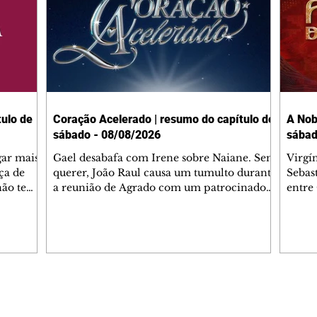
ulo de
Coração Acelerado | resumo do capítulo de
A Nob
sábado - 08/08/2026
sábad
gar mais
Gael desabafa com Irene sobre Naiane. Sem
Virgí
ça de
querer, João Raul causa um tumulto durante
Sebas
 não tem
a reunião de Agrado com um patrocinador.
entre
ia.
Zilá orienta Osmar a seguir Cinara, que
que B
ão de
percebe a movimentação e alerta Ronei.
nega 
ntino
Palhares confronta Cinara sobre a
Tonho
aproximação com Ronei. Eduarda pensa
a fam
una no
em pedir a Valéria para ficar com Sol. Gael
com O
a. Dora
decide terminar com Naiane. João Raul
e é d
m
inventa para Agrado que não está
comen
Editorias
Editais Certificados
Lyris
conseguindo conviver com seu sucesso, e
tungs