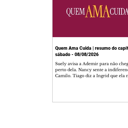
Quem Ama Cuida | resumo do capít
sábado - 08/08/2026
Suely avisa a Ademir para não che
perto dela. Nancy sente a indiferen
Camilo. Tiago diz a Ingrid que ela
competência para presidir a joalher
André conta a Pedro que a associaç
advogados expulsou Ademir. Laure
contrata Adriana para servir no
restaurante. Adriana vê Pedro e Br
restaurante. Bruna provoca Adrian
pede ajuda a André para marcar u
Contato comercial
encontro com Suely. Adriana diz a 
mmjornale@gmail.com