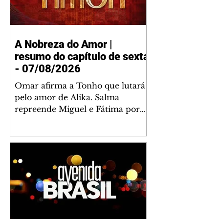
A Nobreza do Amor |
resumo do capítulo de sexta
- 07/08/2026
Omar afirma a Tonho que lutará
pelo amor de Alika. Salma
repreende Miguel e Fátima por
terem sido rudes com Omar.
Maria Helena aconselha Manoel
sobre seu namoro com Ana
Maria. Pressionado, Bakari revela
a Jendal que Chinua esteve em
terras inimigas. Omar pede que
Alika o acompanhe até a agência
bancária. Chinua alerta Dumi,
Akin e Ladisa sobre as