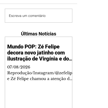
Escreva um comentário
Últimas Notícias
Mundo POP: Zé Felipe
decora novo jatinho com
ilustração de Virgínia e dos
filhos
07/08/2026
Reprodução/Instagram/@zefelip
e Zé Felipe chamou a atenção dos
seguidores ao revelar um detalhe
especial de sua nova aeronave. O
cantor compartilhou nesta
quinta-feira, 6, registros do
jatinho recém-adquirido e