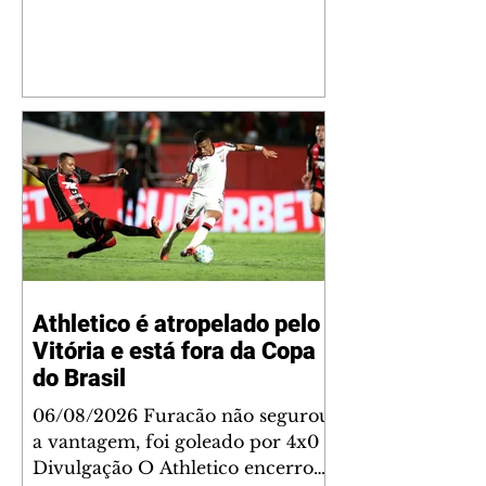
mostrou que decidiu personalizar
o espaço com uma ilustração que
reúne Virginia Fonseca e os três
filhos que eles tiveram juntos:
Maria Alice, Maria Flor e José
Leonardo. Na imagem, aparecem
os apelidos dos integrantes da
família, entre eles "Papai",
"Mamãe",
Athletico é atropelado pelo
Vitória e está fora da Copa
do Brasil
06/08/2026 Furacão não segurou
a vantagem, foi goleado por 4x0
Divulgação O Athletico encerrou