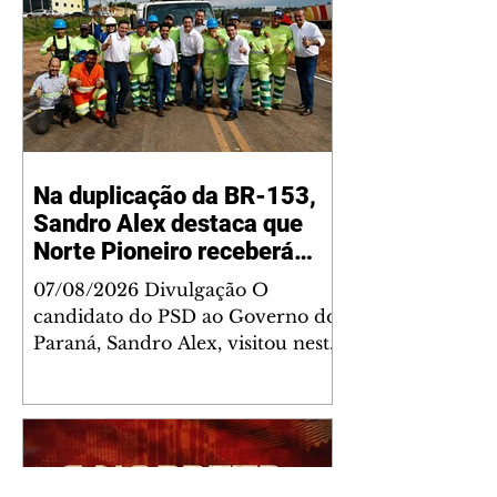
Na duplicação da BR-153,
Sandro Alex destaca que
Norte Pioneiro receberá
grandes investimentos
07/08/2026 Divulgação O
rodoviários
candidato do PSD ao Governo do
Paraná, Sandro Alex, visitou nesta
quinta-feira (6) o andamento das
obras de duplicação da BR-153
entre Jacarezinho e Santo Antônio
da Platina, no Norte Pioneiro, e
lembrou que a região será