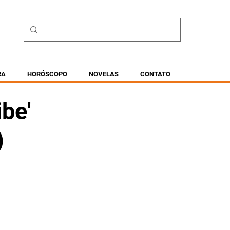
RA
HORÓSCOPO
NOVELAS
CONTATO
be'
)