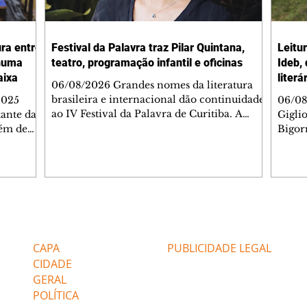
ura entre
Festival da Palavra traz Pilar Quintana,
Leitu
nhuma
teatro, programação infantil e oficinas
Ideb,
aixa
literá
06/08/2026 Grandes nomes da literatura
brasileira e internacional dão continuidade
2025
06/08
ao IV Festival da Palavra de Curitiba. A
ante da
Gigli
programação gratuita para a sexta-feira
lém de
Bigorr
(7/8) inclui oficinas, bate-papos, peças de
apitais
biblio
teatro, exposições e mesas-redondas. Um
ao 5º), a
quint
dos destaques é a participação da escritora
enho
proce
colombiana Pilar Quintana, que estará no
.
depoi
teatro do Memorial de Curitiba, às 20h.
dos do
probl
Confira AQUI a agenda completa da sexta.
tra que
impor
Editorias
Editais Certificados
O Mundo Indomável é o tema da conversa
entre as
à leit
de Pilar com Mariana Sanche
popula
CAPA
PUBLICIDADE LEGAL
ri
literá
CIDADE
GERAL
POLÍTICA