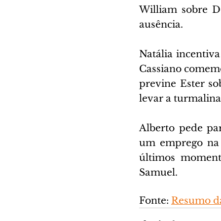
William sobre D
ausência.
Natália incentiv
Cassiano comemo
previne Ester so
levar a turmalina
Alberto pede par
um emprego na p
últimos momento
Samuel.
Fonte: 
Resumo da