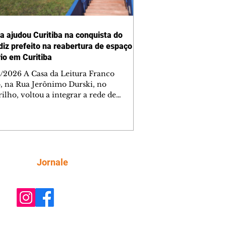
ra ajudou Curitiba na conquista do
 diz prefeito na reabertura de espaço
rio em Curitiba
/2026 A Casa da Leitura Franco
o, na Rua Jerônimo Durski, no
ilho, voltou a integrar a rede de
tecas de bairros de Curitiba nesta
a-feira (6/8), após passar por amplo
sso de restauro e ampliação. Reaberto
s de mais de 15 anos fechado por
emas estruturais, o local é um
tante reforço na política de incentivo
Siga
Jornale
ura da cidade, ampliando o acesso da
ção aos livros e às atividades
rias. Ao entregar a obra, o prefeito Ed