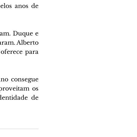
los anos de 
iam. Duque e 
ram. Alberto 
oferece para 
ano consegue 
roveitam os 
entidade de 