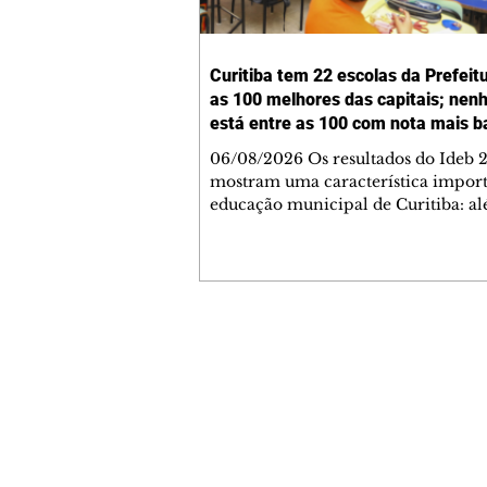
Curitiba tem 22 escolas da Prefeit
as 100 melhores das capitais; ne
está entre as 100 com nota mais b
06/08/2026 Os resultados do Ideb 
mostram uma característica import
educação municipal de Curitiba: a
apresentar a melhor nota entre as c
brasileiras (6,9) nos anos iniciais (1º 
cidade tem uma rede com desemp
consistente em todas as suas escolas
Levantamento feito a partir dos da
Ministério da Educação (MEC) mos
Contato comercial
Curitiba tem 22 escolas municipais 
mmjornale@gmail.com
100 maiores notas do Ideb do país e
Telefone: (41) 99978-9956
nenhuma entre as 100 menores. Cu
Redação
E-mail:
redacaojornale@gmail.com