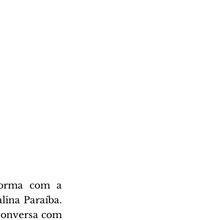
orma com a 
ina Paraíba. 
conversa com 