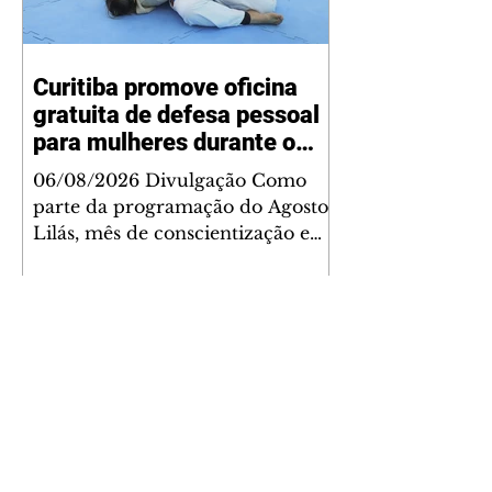
Curitiba promove oficina
gratuita de defesa pessoal
para mulheres durante o
Agosto Lilás
06/08/2026 Divulgação Como
parte da programação do Agosto
Lilás, mês de conscientização e
enfrentamento à violência contra
a mulher, a Prefeitura de
Curitiba, por meio da Secretaria
Municipal de Esporte, Lazer e
Juventude (Smelj) promove, no
dia 11 de agosto, às 14h, a oficina
Segura de Si: Defesa Pessoal e
Autoproteção, no Teatro da Vila,
na Cidade Industrial de Curitiba