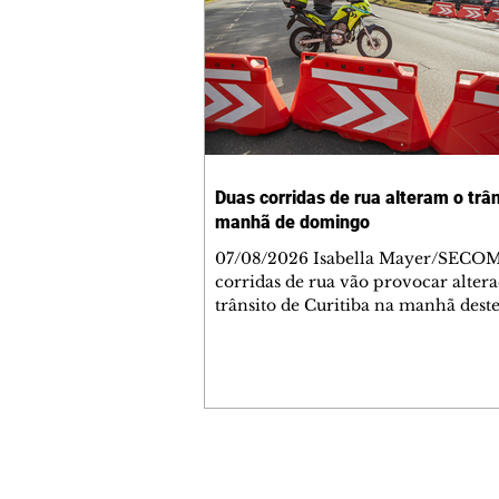
Duas corridas de rua alteram o trân
manhã de domingo
07/08/2026 Isabella Mayer/SECO
corridas de rua vão provocar alter
trânsito de Curitiba na manhã dest
domingo (9/8). As mudanças come
5h30 e afetam principalmente as r
Jardim das Américas e do Água Ver
Agentes de trânsito e monitores far
acompanhamento das provas. A or
é para que os motoristas programe
deslocamentos com antecedência,
Contato comercial
respeitem a sinalização provisória 