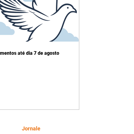
imentos até dia 7 de agosto
Siga
Jornale