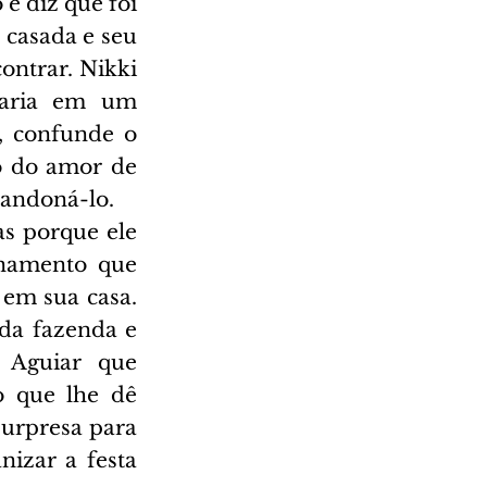
e diz que foi 
casada e seu 
ontrar. Nikki 
aria em um 
, confunde o 
o do amor de 
andoná-lo.
s porque ele 
namento que 
em sua casa. 
da fazenda e 
 Aguiar que 
 que lhe dê 
urpresa para 
izar a festa 