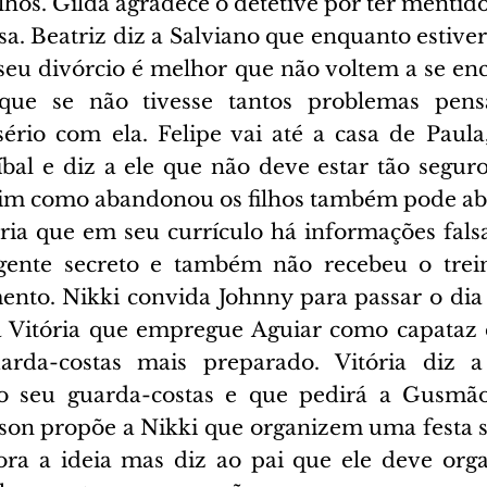
lhos. Gilda agradece o detetive por ter mentido 
. Beatriz diz a Salviano que enquanto estiver 
 seu divórcio é melhor que não voltem a se enc
ue se não tivesse tantos problemas pens
ério com ela. Felipe vai até a casa de Paula
bal e diz a ele que não deve estar tão segur
sim como abandonou os filhos também pode ab
ória que em seu currículo há informações falsa
ente secreto e também não recebeu o trei
nto. Nikki convida Johnny para passar o dia 
a Vitória que empregue Aguiar como capataz 
rda-costas mais preparado. Vitória diz a
o seu guarda-costas e que pedirá a Gusmão
son propõe a Nikki que organizem uma festa s
ra a ideia mas diz ao pai que ele deve organ