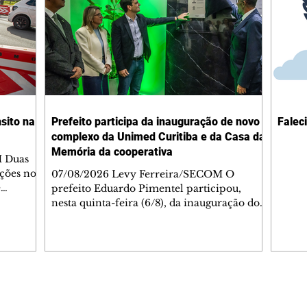
sito na
Prefeito participa da inauguração de novo
Falec
complexo da Unimed Curitiba e da Casa da
Memória da cooperativa
M Duas
ações no
07/08/2026 Levy Ferreira/SECOM O
e
prefeito Eduardo Pimentel participou,
çam às
nesta quinta-feira (6/8), da inauguração do
egiões do
novo Complexo Administrativo da Unimed
de.
Curitiba, no Tarumã. Durante a cerimônia,
ão o
também foi inaugurada a Casa da Memória
ientação
da cooperativa, espaço criado para
m os
preservar a trajetória da instituição, que
celebra 55 anos de fundação nesta mesma
Editorias
Editais Certificados
e as
data. O complexo está localizado na