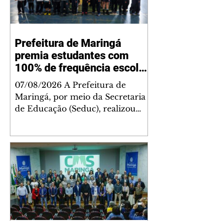
Prefeitura de Maringá
premia estudantes com
100% de frequência escolar
e reforça campanha de
07/08/2026 A Prefeitura de
presença na escola
Maringá, por meio da Secretaria
de Educação (Seduc), realizou
nesta sexta-feira, 7, uma ação
especial de conscientização sobre
a importância da frequência
escolar na Escola Municipal
Silvino Fernandes Dias. Durante o
evento, mais de 40 estudantes que
alcançaram 100% de frequência
no primeiro trimestre foram
premiados. A iniciativa integra a