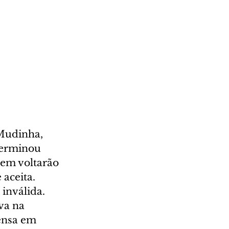
Mudinha, 
terminou 
nem voltarão 
aceita. 
inválida. 
va na 
ensa em 