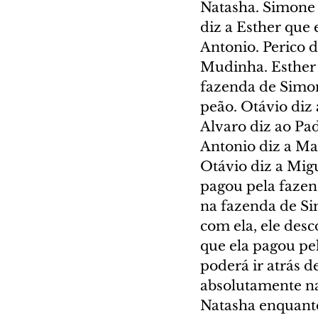
Natasha. Simone 
diz a Esther que
Antonio. Perico 
Mudinha. Esther d
fazenda de Simon
peão. Otávio diz 
Alvaro diz ao Pa
Antonio diz a Ma
Otávio diz a Mig
pagou pela fazend
na fazenda de Si
com ela, ele desc
que ela pagou pe
poderá ir atrás d
absolutamente na
Natasha enquanto 