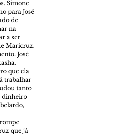
os. Simone 
o para José 
ado de 
har na 
r a ser 
de Maricruz. 
nto. José 
asha. 
ro que ela 
á trabalhar 
udou tanto 
 dinheiro 
belardo, 
rrompe 
ruz que já 