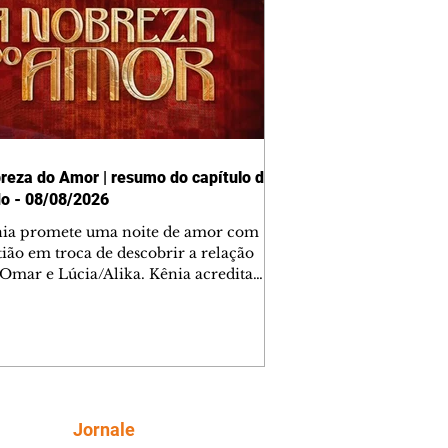
reza do Amor | resumo do capítulo de
o - 08/08/2026
nia promete uma noite de amor com
tião em troca de descobrir a relação
 Omar e Lúcia/Alika. Kênia acredita
inta esteja mesmo ao lado de Jendal, e
o convite para jantar com os dois.
 desabafa com Casemiro e conta que
ília de Lúcia/Alika tem uma dívida
mar. Ana Maria vai à casa de Manoel
estratada por Fortunato. José e Omar
tam sobre a possível jazida de
Siga
Jornale
tênio na região. Virgínia provoca