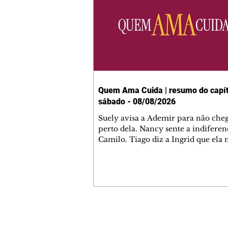
Quem Ama Cuida | resumo do capít
sábado - 08/08/2026
Suely avisa a Ademir para não che
perto dela. Nancy sente a indiferen
Camilo. Tiago diz a Ingrid que ela
competência para presidir a joalher
André conta a Pedro que a associaç
advogados expulsou Ademir. Laure
contrata Adriana para servir no
restaurante. Adriana vê Pedro e Br
restaurante. Bruna provoca Adrian
pede ajuda a André para marcar u
Contato comercial
encontro com Suely. Adriana diz a 