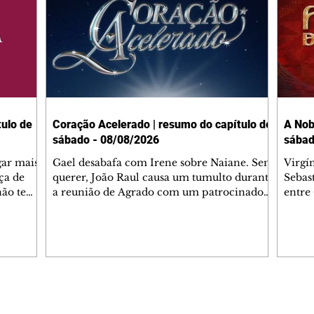
ulo de
Coração Acelerado | resumo do capítulo de
A Nob
sábado - 08/08/2026
sábad
gar mais
Gael desabafa com Irene sobre Naiane. Sem
Virgí
ça de
querer, João Raul causa um tumulto durante
Sebas
 não tem
a reunião de Agrado com um patrocinador.
entre
ia.
Zilá orienta Osmar a seguir Cinara, que
que B
ão de
percebe a movimentação e alerta Ronei.
nega 
ntino
Palhares confronta Cinara sobre a
Tonho
aproximação com Ronei. Eduarda pensa
a fam
una no
em pedir a Valéria para ficar com Sol. Gael
com O
a. Dora
decide terminar com Naiane. João Raul
e é d
m
inventa para Agrado que não está
comen
Editorias
Editais Certificados
Lyris
conseguindo conviver com seu sucesso, e
tungs