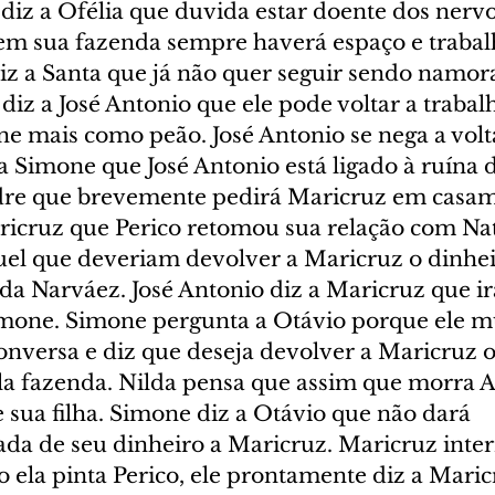
diz a Ofélia que duvida estar doente dos nerv
 em sua fazenda sempre haverá espaço e trabalh
diz a Santa que já não quer seguir sendo namor
iz a José Antonio que ele pode voltar a trabal
e mais como peão. José Antonio se nega a volta
a Simone que José Antonio está ligado à ruína 
dre que brevemente pedirá Maricruz em casame
ricruz que Perico retomou sua relação com Nat
uel que deveriam devolver a Maricruz o dinhei
a Narváez. José Antonio diz a Maricruz que ir
mone. Simone pergunta a Otávio porque ele m
onversa e diz que deseja devolver a Maricruz o
la fazenda. Nilda pensa que assim que morra A
e sua filha. Simone diz a Otávio que não dará 
da de seu dinheiro a Maricruz. Maricruz inte
ela pinta Perico, ele prontamente diz a Maric