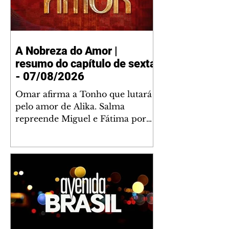
A Nobreza do Amor |
resumo do capítulo de sexta
- 07/08/2026
Omar afirma a Tonho que lutará
pelo amor de Alika. Salma
repreende Miguel e Fátima por
terem sido rudes com Omar.
Maria Helena aconselha Manoel
sobre seu namoro com Ana
Maria. Pressionado, Bakari revela
a Jendal que Chinua esteve em
terras inimigas. Omar pede que
Alika o acompanhe até a agência
bancária. Chinua alerta Dumi,