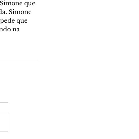
a Simone que 
da. Simone 
 pede que 
endo na 