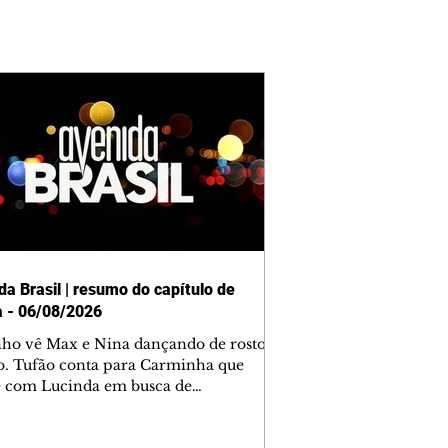
da Brasil | resumo do capítulo de
a - 06/08/2026
nho vê Max e Nina dançando de rosto
o. Tufão conta para Carminha que
e com Lucinda em busca de
mações sobre Rita. Nina despista Max
cura Jorginho, mas não o encontra.