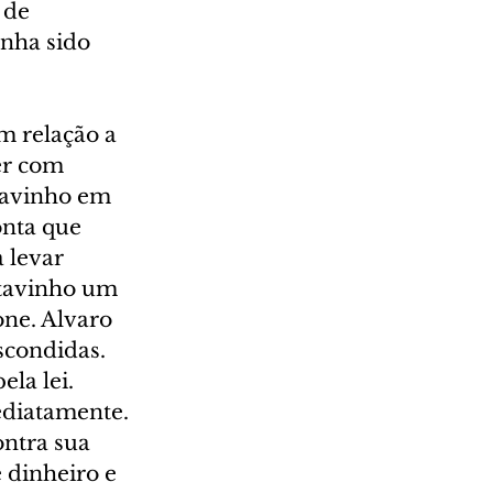
 de 
nha sido 
m relação a 
er com 
tavinho em 
nta que 
 levar 
tavinho um 
ne. Alvaro 
scondidas. 
la lei. 
ediatamente. 
ntra sua 
 dinheiro e 