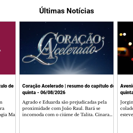
Últimas Notícias
ulo de
Coração Acelerado | resumo do capítulo de
Aveni
quinta - 06/08/2026
quint
m
Agrado e Eduarda são prejudicadas pela
Jorgi
ra
proximidade com João Raul. Bará se
colad
ogia Mau
incomoda com o ciúme de Talita. Cinara
estev
e Rafael
desabafa com Ronei e decide passar uns
infor
dias na casa de Palhares. Agrado pede para
e pro