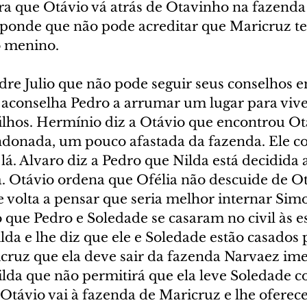
ara que Otávio vá atrás de Otavinho na fazenda
sponde que não pode acreditar que Maricruz te
o menino.
dre Julio que não pode seguir seus conselhos e
 aconselha Pedro a arrumar um lugar para viv
filhos. Hermínio diz a Otávio que encontrou O
onada, um pouco afastada da fazenda. Ele co
á. Alvaro diz a Pedro que Nilda está decidida a
. Otávio ordena que Ofélia não descuide de O
 volta a pensar que seria melhor internar Simo
o que Pedro e Soledade se casaram no civil às e
da e lhe diz que ele e Soledade estão casados pe
icruz que ela deve sair da fazenda Narvaez im
lda que não permitirá que ela leve Soledade co
Otávio vai à fazenda de Maricruz e lhe oferece