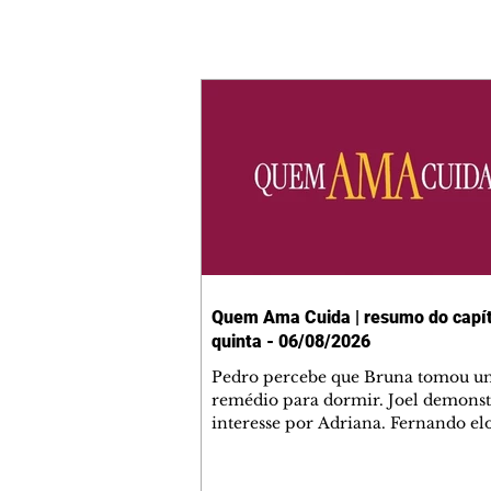
Quem Ama Cuida | resumo do capít
quinta - 06/08/2026
Pedro percebe que Bruna tomou u
remédio para dormir. Joel demonst
interesse por Adriana. Fernando el
Mau. Bia não gosta quando Brigitte 
se sentam à mesa com ela e César,