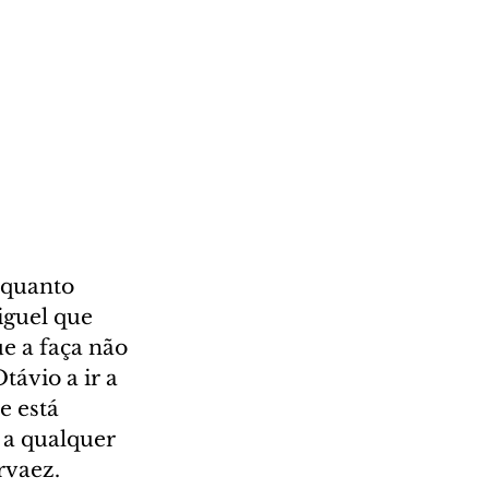
 quanto 
guel que 
e a faça não 
ávio a ir a 
 está 
 a qualquer 
vaez. 