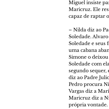
Miguel insiste p
Maricruz. Ele re
capaz de raptar 
– Nilda diz ao Pa
Soledade. Alvaro
Soledade e seus 
uma cabana aband
Simone o deixou l
Soledade com ela
segundo sequer, e
diz ao Padre Juli
Pedro procura Nil
Vargas diz a Mar
Maricruz diz a Ni
própria vontade. 