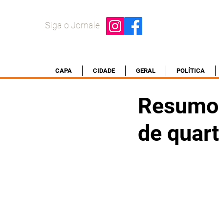
Siga o Jornale
CAPA
CIDADE
GERAL
POLÍTICA
Resumo 
de quart