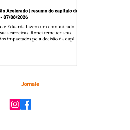
ão Acelerado | resumo do capítulo de
 - 07/08/2026
o e Eduarda fazem um comunicado
suas carreiras. Ronei teme ter seus
ios impactados pela decisão da dupla.
e decide prestar queixa contra
ica. Gael descobre que Naiane passou
ações sigilosas para Talita. Ronei
ra Verônica novamente e descobre
la deixou Bom Retorno. Gael se
ciona com Naiane. Valéria anuncia
e mudará de país, e Eduarda se
Siga
Jornale
upa com Sol. Palhares desconfia de
a em relação a Zilá. Ronei e Cinara
nfia