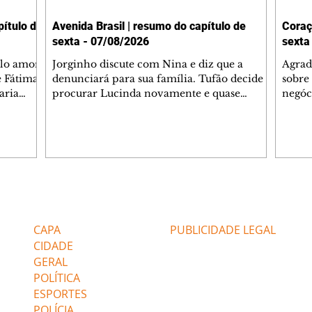
ítulo de
Avenida Brasil | resumo do capítulo de
Coraç
sexta - 07/08/2026
sexta
elo amor
Jorginho discute com Nina e diz que a
Agrad
e Fátima
denunciará para sua família. Tufão decide
sobre 
aria
procurar Lucinda novamente e quase
negóc
u
encontra Nina no lixão. Débora se
Janet
do,
preocupa com Jorginho. Monalisa pede que
Verôn
esteve
Olenka não a deixe sozinha. Tufão
inform
 Alika o
encontra Jorginho e o leva para casa. Max é
procu
. Chinua
hostil com Carminha. Diógenes se irrita
que e
quando Tavinho diz que não negociará o
decep
 Pascoal
passe de Roni por causa de sua sexualidade.
que s
Editorias
Editais Certificados
re que
Janaína admite para Jorginho que Lúcio e
preoc
r aos
Max estavam envolvidos na tentativa de
Cinar
CAPA
PUBLICIDADE LEGAL
assalto à
desco
CIDADE
GERAL
POLÍTICA
ESPORTES
POLÍCIA