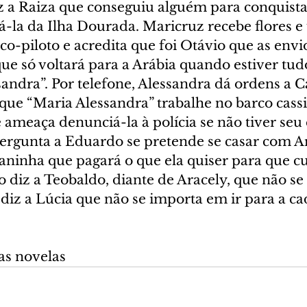
z a Raiza que conseguiu alguém para conquista
á-la da Ilha Dourada. Maricruz recebe flores e
 co-piloto e acredita que foi Otávio que as env
e só voltará para a Arábia quando estiver tudo
ndra”. Por telefone, Alessandra dá ordens a C
que “Maria Alessandra” trabalhe no barco cassi
e ameaça denunciá-la à polícia se não tiver se
pergunta a Eduardo se pretende se casar com Ar
oaninha que pagará o que ela quiser para que c
o diz a Teobaldo, diante de Aracely, que não se 
diz a Lúcia que não se importa em ir para a cad
as novelas