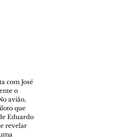
ta com José 
ente o 
o avião, 
loto que 
 de Eduardo 
e revelar 
 uma 