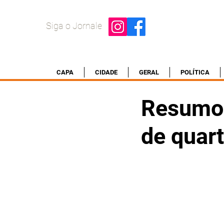
Siga o Jornale
CAPA
CIDADE
GERAL
POLÍTICA
Resumo 
de quar