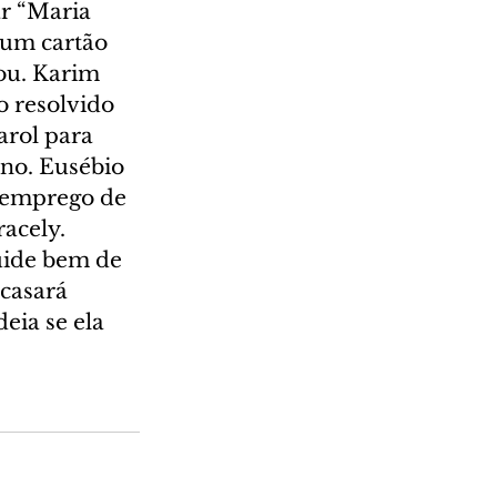
r “Maria 
 um cartão 
iou. Karim 
 resolvido 
arol para 
no. Eusébio 
u emprego de 
acely. 
uide bem de 
casará 
eia se ela 