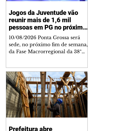
Jogos da Juventude vão
reunir mais de 1,6 mil
pessoas em PG no próximo
fim de semana
10/08/2026 Ponta Grossa será
sede, no próximo fim de semana,
da Fase Macrorregional da 38ª
edição dos Jogos da Juventude do
Paraná (JOJUPs). Entre os dias 14
e 16 de agosto, o município
recebe atletas, técnicos, equipes
de apoio, arbitragem e
organização para três dias de
competições em cinco
modalidades: basquetebol, futsal,
handebol, vôlei de praia e
voleibol. Ao todo estão inscritos
Prefeitura abre
795 atletas, representantes de 25