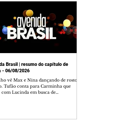
da Brasil | resumo do capítulo de
a - 06/08/2026
nho vê Max e Nina dançando de rosto
o. Tufão conta para Carminha que
e com Lucinda em busca de
mações sobre Rita. Nina despista Max
cura Jorginho, mas não o encontra.
se muda para a casa de Jorginho.
isa pensa em reconquistar Silas.
nes diz a Roni e Leandro que o
ro Tavinho Nunes assistirá ao jogo.