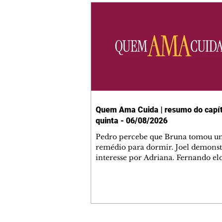
Quem Ama Cuida | resumo do capít
quinta - 06/08/2026
Pedro percebe que Bruna tomou u
remédio para dormir. Joel demonst
interesse por Adriana. Fernando el
Mau. Bia não gosta quando Brigitte 
se sentam à mesa com ela e César,
atrapalhando o jantar romântico do
Bruna se aproveita da preocupação
Pedro com sua saúde para manter 
ao seu lado. Elenice acusa Rosa por