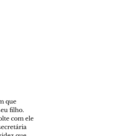
m que 
u filho. 
lte com ele 
ecretária 
videz que 