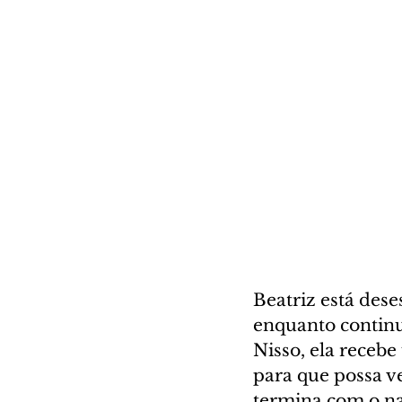
Beatriz está des
enquanto continu
Nisso, ela receb
para que possa ve
termina com o na