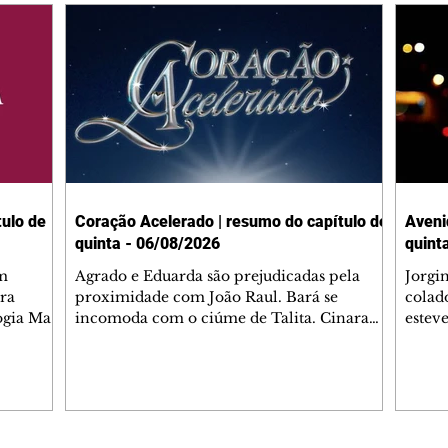
ulo de
Coração Acelerado | resumo do capítulo de
Aveni
quinta - 06/08/2026
quint
m
Agrado e Eduarda são prejudicadas pela
Jorgi
ra
proximidade com João Raul. Bará se
colad
ogia Mau
incomoda com o ciúme de Talita. Cinara
estev
e Rafael
desabafa com Ronei e decide passar uns
infor
dias na casa de Palhares. Agrado pede para
e pro
 casal.
ter uma conversa com Eduarda. Janete
Iran 
 de
confronta Zilá, que garante à irmã que não
Monal
o marido
conhece Verônica. Ronei reconhece uma
Dióge
 seu
possível bolsa de Zilá entre os pertences de
olhei