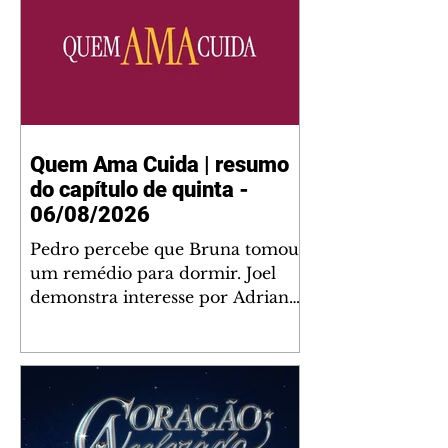
Quem Ama Cuida | resumo
do capítulo de quinta -
06/08/2026
Pedro percebe que Bruna tomou
um remédio para dormir. Joel
demonstra interesse por Adriana.
Fernando elogia Mau Mau. Bia
não gosta quando Brigitte e
Rafael se sentam à mesa com ela
e César, atrapalhando o jantar
romântico do casal. Bruna se
aproveita da preocupação de