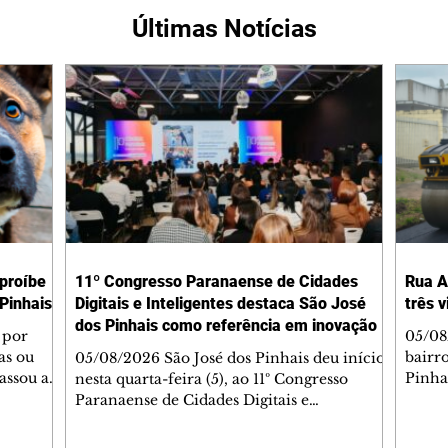
Últimas Notícias
 proíbe
11º Congresso Paranaense de Cidades
Rua A
Pinhais
Digitais e Inteligentes destaca São José
três 
dos Pinhais como referência em inovação
 por
05/08
as ou
bairr
05/08/2026 São José dos Pinhais deu início,
assou a
Pinha
nesta quarta-feira (5), ao 11º Congresso
s. A
asfál
Paranaense de Cidades Digitais e
ipal nº
conju
Inteligentes, principal encontro estadual
231/2023
pavim
voltado à inovação na gestão pública.