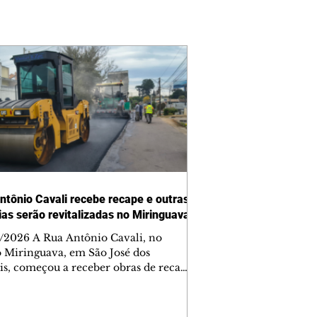
ntônio Cavali recebe recape e outras
vias serão revitalizadas no Miringuava
/2026 A Rua Antônio Cavali, no
o Miringuava, em São José dos
is, começou a receber obras de recape
tico. A intervenção faz parte de um
nto de serviços que vai melhorar a
entação de quatro ruas da região.