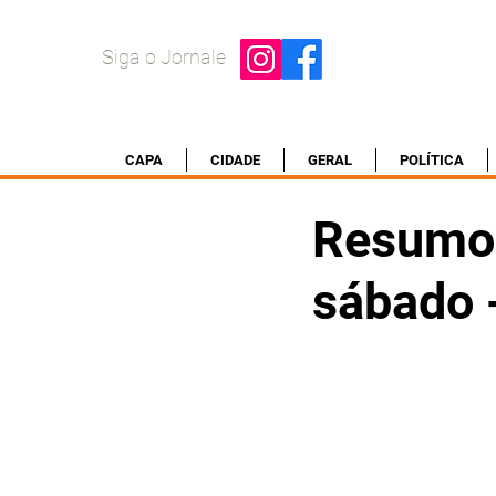
Siga o Jornale
CAPA
CIDADE
GERAL
POLÍTICA
Resumo 
sábado 