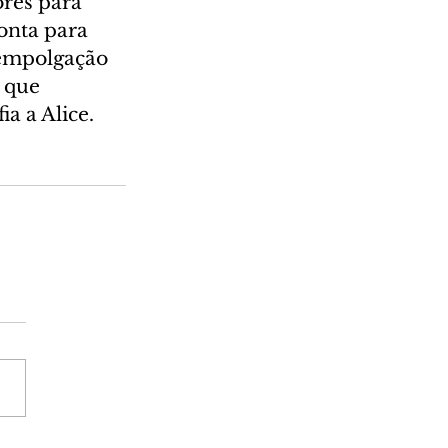
ores para 
onta para 
 empolgação 
 que 
a a Alice.