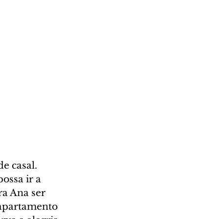
e casal. 
ssa ir a 
a Ana ser 
 apartamento 