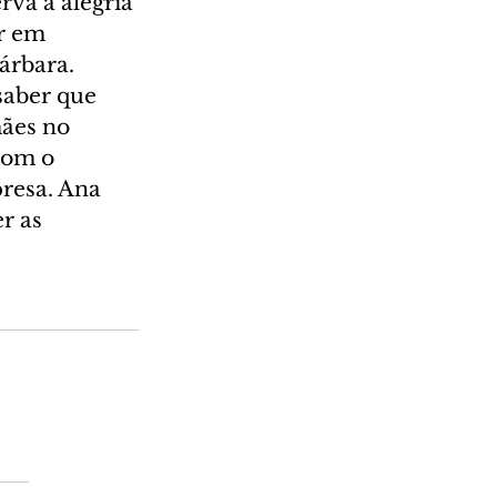
rva a alegria 
r em 
árbara. 
saber que 
ães no 
com o 
resa. Ana 
r as 