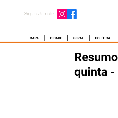
Siga o Jornale
CAPA
CIDADE
GERAL
POLÍTICA
Resumo 
quinta 