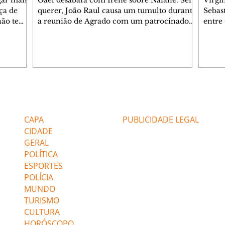
gar mais
Gael desabafa com Irene sobre Naiane. Sem
Virgí
ça de
querer, João Raul causa um tumulto durante
Sebas
 não tem
a reunião de Agrado com um patrocinador.
entre
ia.
Zilá orienta Osmar a seguir Cinara, que
que B
ão de
percebe a movimentação e alerta Ronei.
nega 
ntino
Palhares confronta Cinara sobre a
Tonho
aproximação com Ronei. Eduarda pensa
a fam
una no
em pedir a Valéria para ficar com Sol. Gael
com O
a. Dora
decide terminar com Naiane. João Raul
e é d
m
inventa para Agrado que não está
comen
Editorias
Editais Certificados
Lyris
conseguindo conviver com seu sucesso, e
tungs
urante de
termina o relacionamento dos dois.
Dióge
CAPA
PUBLICIDADE LEGAL
CIDADE
GERAL
POLÍTICA
ESPORTES
POLÍCIA
MUNDO
TURISMO
CULTURA
HORÓSCOPO