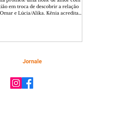
nia promete uma noite de amor com
tião em troca de descobrir a relação
 Omar e Lúcia/Alika. Kênia acredita
inta esteja mesmo ao lado de Jendal, e
o convite para jantar com os dois.
 desabafa com Casemiro e conta que
ília de Lúcia/Alika tem uma dívida
mar. Ana Maria vai à casa de Manoel
estratada por Fortunato. José e Omar
tam sobre a possível jazida de
Siga
Jornale
tênio na região. Virgínia provoca
nes na frente de Marta. Binta s