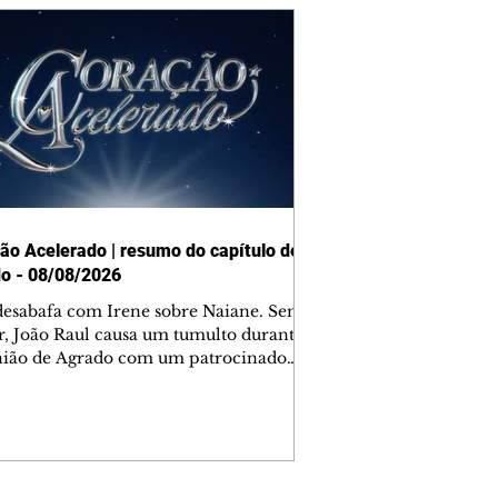
ão Acelerado | resumo do capítulo de
o - 08/08/2026
desabafa com Irene sobre Naiane. Sem
r, João Raul causa um tumulto durante
nião de Agrado com um patrocinador.
orienta Osmar a seguir Cinara, que
be a movimentação e alerta Ronei.
res confronta Cinara sobre a
imação com Ronei. Eduarda pensa
dir a Valéria para ficar com Sol. Gael