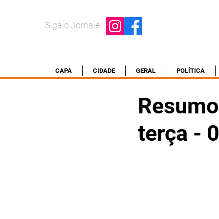
Siga o Jornale
CAPA
CIDADE
GERAL
POLÍTICA
Resumo 
terça -