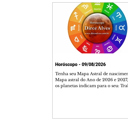
Horóscopo - 09/08/2026
Tenha seu Mapa Astral de nascimen
Mapa astral do Ano de 2026 e 2027,
os planetas indicam para o seu: Tra
Amor, Dinheiro, Saúde e Família. E
com 35 páginas. Adquira já através 
loja virtual ou na loja física: rua E
Perneta 30 – loja 21 – galeria Ceza
– centro – Curitiba. Você pode ped
também através do nosso Whatsapp
receber seu livro virtual: (41) 99719