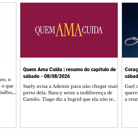
Quem Ama Cuida | resumo do capítulo de
Coraç
sábado - 08/08/2026
sábad
to, o
 o que
Suely avisa a Ademir para não chegar mais
Gael 
balho,
perto dela. Nancy sente a indiferença de
quere
studo
Camilo. Tiago diz a Ingrid que ela não tem
a reu
da nossa
competência para presidir a joalheria.
Zilá 
miliano
André conta a Pedro que a associação de
perce
r Franco
advogados expulsou Ademir. Laurentino
Palha
ir
contrata Adriana para servir no
aprox
 e
restaurante. Adriana vê Pedro e Bruna no
em pe
-0645.