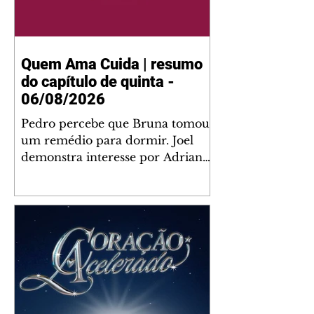
Quem Ama Cuida | resumo
do capítulo de quinta -
06/08/2026
Pedro percebe que Bruna tomou
um remédio para dormir. Joel
demonstra interesse por Adriana.
Fernando elogia Mau Mau. Bia
não gosta quando Brigitte e
Rafael se sentam à mesa com ela
e César, atrapalhando o jantar
romântico do casal. Bruna se
aproveita da preocupação de
Pedro com sua saúde para
manter o marido ao seu lado.
Elenice acusa Rosa por seu