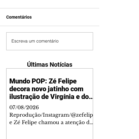
Comentários
Escreva um comentário
Últimas Notícias
Mundo POP: Zé Felipe
decora novo jatinho com
ilustração de Virgínia e dos
filhos
07/08/2026
Reprodução/Instagram/@zefelip
e Zé Felipe chamou a atenção dos
seguidores ao revelar um detalhe
especial de sua nova aeronave. O