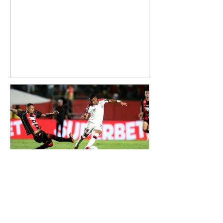
cantor compartilhou nesta
quinta-feira, 6, registros do
jatinho recém-adquirido e
mostrou que decidiu personalizar
o espaço com uma ilustração que
reúne Virginia Fonseca e os três
filhos que eles tiveram juntos:
Maria Alice, Maria Flor e José
Leonardo. Na imagem, aparecem
os apelidos dos integrantes da
família, entre eles "Papai",
"Mamãe",
Athletico é atropelado pelo
Vitória e está fora da Copa
do Brasil