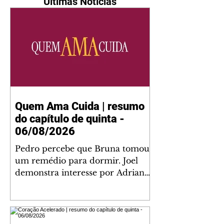
Últimas Notícias
Quem Ama Cuida | resumo
do capítulo de quinta -
06/08/2026
Pedro percebe que Bruna tomou
um remédio para dormir. Joel
demonstra interesse por Adriana.
Fernando elogia Mau Mau. Bia
não gosta quando Brigitte e
Rafael se sentam à mesa com ela
e César, atrapalhando o jantar